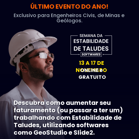
ÚLTIMO EVENTO DO ANO!
Exclusivo para Engenheiros Civis, de Minas e 
Geólogos.
13 A 17 DE 
NOVEMBRO 
ONLINE e 
GRATUITO
Descubra como aumentar seu 
faturamento (ou passar a ter um) 
trabalhando com E
stabilidade de 
Taludes,
 utilizando softwares 
como GeoStudio e Slide2.