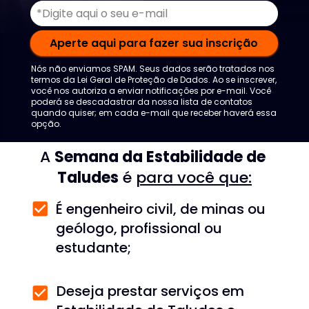
Aperte aqui para fazer sua inscrição
Nós não enviamos SPAM. Seus dados serão tratados nos 
termos da Lei Geral de Proteção de Dados. 
Ao se inscrever, 
você nos autoriza a enviar notificações por e-mail. 
Você 
poderá se descadastrar da nossa lista de contatos 
quando quiser; em cada e-mail que receber haverá essa 
opção. 
A 
Semana da Estabilidade de 
Taludes
 é 
para você que:
É engenheiro civil, de minas ou 
geólogo, profissional ou 
estudante;
Deseja prestar serviços em 