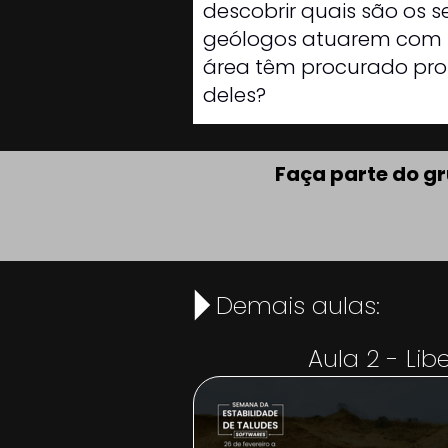
descobrir quais são os 
geólogos atuarem com E
área têm procurado prof
deles?
Faça parte do g
Demais aulas:
Aula 2 - Li