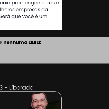
cnia para engenheiros e 
lhores empresas da 
Será que você é um 
er nenhuma aula:
3 - Liberada